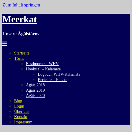
Zum Inhalt springen
Meerkat
Unsere Ägäistörns
Startseite
Törns
Eastbourne – WHV
Hooksiel – Kalamata
Logbuch WHV-Kalamata
Berichte – Renate
Ägäis 2018
Ägäis 2019
Ägäis 2020
Blog
Login
Über uns
Kontakt
Impressum