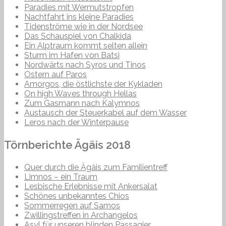
Paradies mit Wermutstropfen
Nachtfahrt ins kleine Paradies
Tidenströme wie in der Nordsee
Das Schauspiel von Chalkida
Ein Alptraum kommt selten allein
Sturm im Hafen von Batsi
Nordwärts nach Syros und Tinos
Ostern auf Paros
Amorgos, die östlichste der Kykladen
On high Waves through Hellas
Zum Gasmann nach Kalymnos
Austausch der Steuerkabel auf dem Wasser
Leros nach der Winterpause
Törnberichte Ägäis 2018
Quer durch die Ägäis zum Familientreff
Limnos – ein Traum
Lesbische Erlebnisse mit Ankersalat
Schönes unbekanntes Chios
Sommerregen auf Samos
Zwillingstreffen in Archangelos
Asyl für unseren blinden Passagier