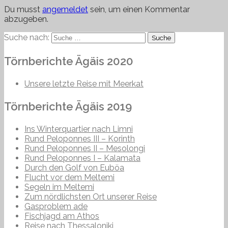
Du musst
angemeldet
sein, um einen Kommentar
abzugeben.
Suche nach:
Törnberichte Ägäis 2020
Unsere letzte Reise mit Meerkat
Törnberichte Ägäis 2019
Ins Winterquartier nach Limni
Rund Peloponnes III – Korinth
Rund Peloponnes II – Mesolongi
Rund Peloponnes I – Kalamata
Durch den Golf von Euböa
Flucht vor dem Meltemi
Segeln im Meltemi
Zum nördlichsten Ort unserer Reise
Gasproblem ade
Fischjagd am Athos
Reise nach Thessaloniki