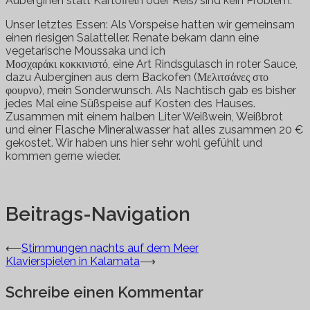
Auberginen statt Kartoffeln oder Reis) sind kein Problem.
Unser letztes Essen: Als Vorspeise hatten wir gemeinsam
einen riesigen Salatteller. Renate bekam dann eine
vegetarische Moussaka und ich
Μοσχαράκι κοκκινιστό, eine Art Rindsgulasch in roter Sauce,
dazu Auberginen aus dem Backofen (Μελιτσάνες στο
φουρνο), mein Sonderwunsch. Als Nachtisch gab es bisher
jedes Mal eine Süßspeise auf Kosten des Hauses.
Zusammen mit einem halben Liter Weißwein, Weißbrot
und einer Flasche Mineralwasser hat alles zusammen 20 €
gekostet. Wir haben uns hier sehr wohl gefühlt und
kommen gerne wieder.
Beitrags-Navigation
⟵
Stimmungen nachts auf dem Meer
Klavierspielen in Kalamata
⟶
Schreibe einen Kommentar