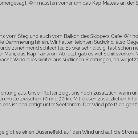
orhergesagt. Wir mussten vorher um das Kap Maleas an der S
s vom Steg und auch vom Balkon des Skippers Cafe. Wir hoffe
n die Dämmerung hinein. Wir hatten leichten Südwind, also Ge
wurde zunehmend schlechter. Es war sehr diesig, fast schon n
 Mani, das Kap Tainaron. Ab jetzt gab es viel Schiffsverkehr.
wache Wind blies weiter aus südlichen Richtungen, da wir jet
Richtung aus. Unser Plotter zeigt uns noch zusätzlich, wann 
ßen Pötte zwischen 10 und 30 kn. Mit diesen zusätzlichen In
leas ist berüchtigt unter Seefahrern. Der Wind pfeift da gan
ge gibt es einen Düseneffekt auf den Wind und auf die Strömun