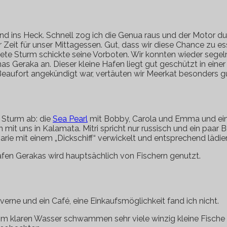
nd ins Heck. Schnell zog ich die Genua raus und der Motor du
 Zeit für unser Mittagessen. Gut, dass wir diese Chance zu e
ete Sturm schickte seine Vorboten. Wir konnten wieder segeln
as Geraka an. Dieser kleine Hafen liegt gut geschützt in ein
u 9 Beaufort angekündigt war, vertäuten wir Meerkat besonders 
 Sturm ab: die
Sea Pearl
mit Bobby, Carola und Emma und ein 
 mit uns in Kalamata. Mitri spricht nur russisch und ein paar
rie mit einem „Dickschiff“ verwickelt und entsprechend lädiert
Hafen Gerakas wird hauptsächlich von Fischern genutzt.
averne und ein Café, eine Einkaufsmöglichkeit fand ich nicht.
n. Im klaren Wasser schwammen sehr viele winzig kleine Fisch