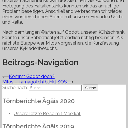
unseres Fäkalientanks war blockiert. Mit viel Aufwand und
Freilegung des Fäkalientanks konnten wir das anrüchige
Problem beseitigen. Anschließend verbrachten wir wieder
einen wunderschönen Abend mit unseren Freunden Uschi
und Kalle.
Nach dem langen Warten auf Godot, unseren Kühlschrank,
konnte unser Sabbatical jetzt endlich richtig beginnen. Als
nächste Etappe war Milos vorgesehen, die Kurzfassung
unseres Kykladenbesuchs.
Beitrags-Navigation
⟵
Kommt Godot doch?
Milos – Tamagotchi blinkt SOS
⟶
Suche nach:
Törnberichte Ägäis 2020
Unsere letzte Reise mit Meerkat
Törnberichte Ägäis 2019