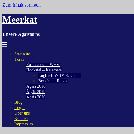
Zum Inhalt springen
Meerkat
Unsere Ägäistörns
Startseite
Törns
Eastbourne – WHV
Hooksiel – Kalamata
Logbuch WHV-Kalamata
Berichte – Renate
Ägäis 2018
Ägäis 2019
Ägäis 2020
Blog
Login
Über uns
Kontakt
Impressum