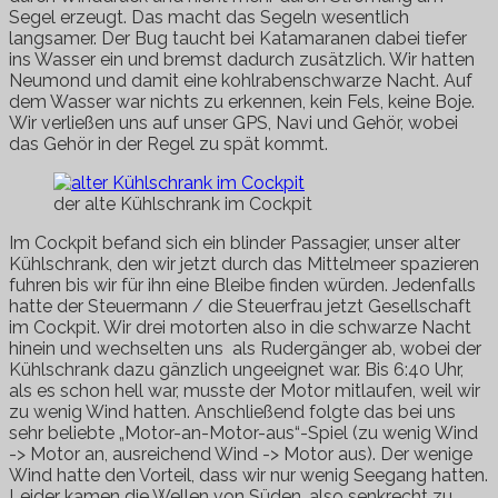
Segel erzeugt. Das macht das Segeln wesentlich
langsamer. Der Bug taucht bei Katamaranen dabei tiefer
ins Wasser ein und bremst dadurch zusätzlich. Wir hatten
Neumond und damit eine kohlrabenschwarze Nacht. Auf
dem Wasser war nichts zu erkennen, kein Fels, keine Boje.
Wir verließen uns auf unser GPS, Navi und Gehör, wobei
das Gehör in der Regel zu spät kommt.
der alte Kühlschrank im Cockpit
Im Cockpit befand sich ein blinder Passagier, unser alter
Kühlschrank, den wir jetzt durch das Mittelmeer spazieren
fuhren bis wir für ihn eine Bleibe finden würden. Jedenfalls
hatte der Steuermann / die Steuerfrau jetzt Gesellschaft
im Cockpit. Wir drei motorten also in die schwarze Nacht
hinein und wechselten uns als Rudergänger ab, wobei der
Kühlschrank dazu gänzlich ungeeignet war. Bis 6:40 Uhr,
als es schon hell war, musste der Motor mitlaufen, weil wir
zu wenig Wind hatten. Anschließend folgte das bei uns
sehr beliebte „Motor-an-Motor-aus“-Spiel (zu wenig Wind
-> Motor an, ausreichend Wind -> Motor aus). Der wenige
Wind hatte den Vorteil, dass wir nur wenig Seegang hatten.
Leider kamen die Wellen von Süden, also senkrecht zu