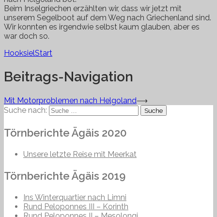
Beim Inselgriechen erzählten wir, dass wir jetzt mit
unserem Segelboot auf dem Weg nach Griechenland sind.
Wir konnten es irgendwie selbst kaum glauben, aber es
war doch so.
Hooksiel
Start
Beitrags-Navigation
Mit Motorproblemen nach Helgoland
⟶
Suche nach:
Törnberichte Ägäis 2020
Unsere letzte Reise mit Meerkat
Törnberichte Ägäis 2019
Ins Winterquartier nach Limni
Rund Peloponnes III – Korinth
Rund Peloponnes II – Mesolongi