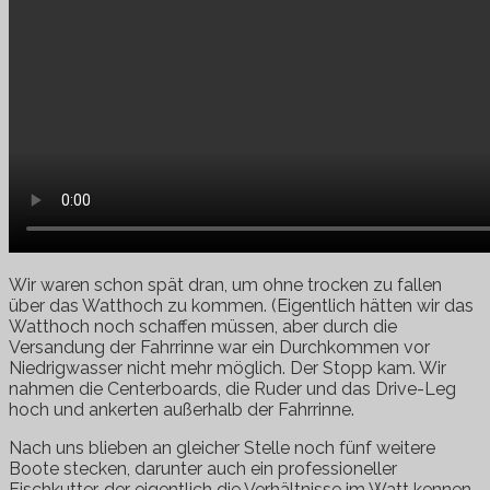
Wir waren schon spät dran, um ohne trocken zu fallen
über das Watthoch zu kommen. (Eigentlich hätten wir das
Watthoch noch schaffen müssen, aber durch die
Versandung der Fahrrinne war ein Durchkommen vor
Niedrigwasser nicht mehr möglich. Der Stopp kam. Wir
nahmen die Centerboards, die Ruder und das Drive-Leg
hoch und ankerten außerhalb der Fahrrinne.
Nach uns blieben an gleicher Stelle noch fünf weitere
Boote stecken, darunter auch ein professioneller
Fischkutter, der eigentlich die Verhältnisse im Watt kennen